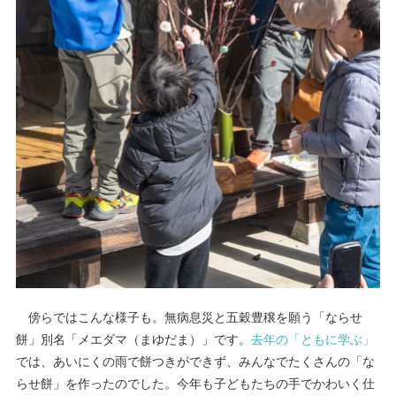
傍らではこんな様子も。無病息災と五穀豊穣を願う「ならせ
餅」別名「メエダマ（まゆだま）」です。
去年の「ともに学ぶ」
では、あいにくの雨で餅つきができず、みんなでたくさんの「な
らせ餅」を作ったのでした。今年も子どもたちの手でかわいく仕