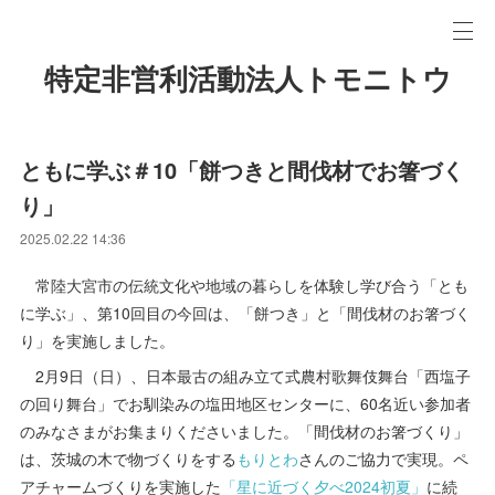
特定非営利活動法人トモニトウ
ともに学ぶ＃10「餅つきと間伐材でお箸づく
り」
2025.02.22 14:36
常陸大宮市の伝統文化や地域の暮らしを体験し学び合う「とも
に学ぶ」、第10回目の今回は、「餅つき」と「間伐材のお箸づく
り」を実施しました。
2月9日（日）、日本最古の組み立て式農村歌舞伎舞台「西塩子
の回り舞台」でお馴染みの塩田地区センターに、60名近い参加者
のみなさまがお集まりくださいました。「間伐材のお箸づくり」
は、茨城の木で物づくりをする
もりとわ
さんのご協力で実現。ペ
アチャームづくりを実施した
「星に近づく夕べ2024初夏」
に続