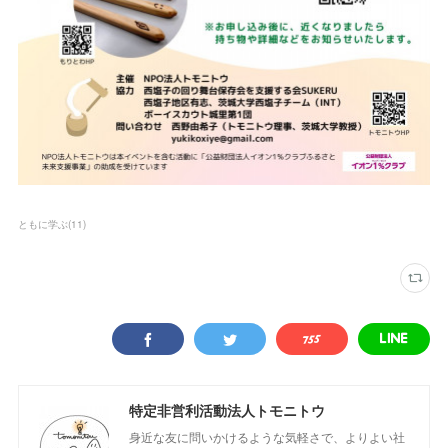
ともに学ぶ
(
11
)
特定非営利活動法人トモニトウ
身近な友に問いかけるような気軽さで、よりよい社