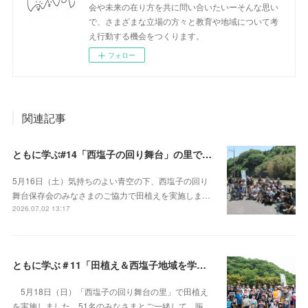
会や未来の在り方を共に問い合いたいーそんな思い
で、さまざまな立場の方々と教育や地域について考
え行動する機会をつくります。
フォロー
関連記事
ともに学ぶ#14「西塩子の回り舞台」の里で田植えと地域の文化を楽しむ
5月16日（土）気持ちのよい青空の下、西塩子の回り
舞台保存会のみなさまのご協力で田植えを実施しま…
2026.07.02 13:17
ともに学ぶ＃11「田植え＆西塩子地域を学ぼう！」
5月18日（日）「西塩子の回り舞台の里」で田植え
を実施しました。51名のみなさまとご一緒して、賑…