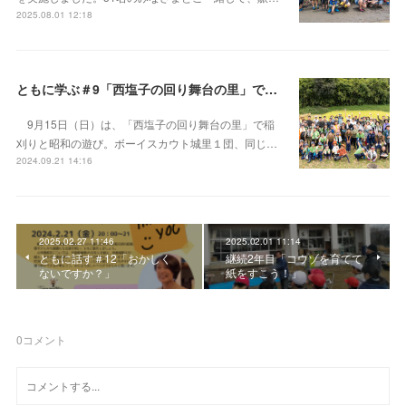
2025.08.01 12:18
ともに学ぶ＃9「西塩子の回り舞台の里」で稲刈りと竹や篠のおもちゃ鉄砲遊び
9月15日（日）は、「西塩子の回り舞台の里」で稲
刈りと昭和の遊び。ボーイスカウト城里１団、同じ…
2024.09.21 14:16
2025.02.27 11:46
2025.02.01 11:14
ともに話す＃12「おかしく
継続2年目「コウゾを育てて
ないですか？」
紙をすこう！」
0
コメント