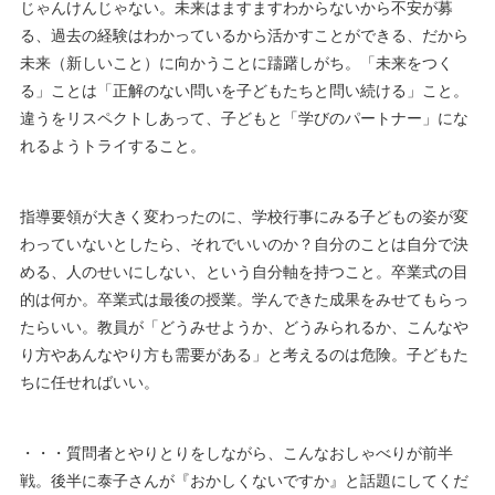
じゃんけんじゃない。未来はますますわからないから不安が募
る、過去の経験はわかっているから活かすことができる、だから
未来（新しいこと）に向かうことに躊躇しがち。「未来をつく
る」ことは「正解のない問いを子どもたちと問い続ける」こと。
違うをリスペクトしあって、子どもと「学びのパートナー」にな
れるようトライすること。
指導要領が大きく変わったのに、学校行事にみる子どもの姿が変
わっていないとしたら、それでいいのか？自分のことは自分で決
める、人のせいにしない、という自分軸を持つこと。卒業式の目
的は何か。卒業式は最後の授業。学んできた成果をみせてもらっ
たらいい。教員が「どうみせようか、どうみられるか、こんなや
り方やあんなやり方も需要がある」と考えるのは危険。子どもた
ちに任せればいい。
・・・質問者とやりとりをしながら、こんなおしゃべりが前半
戦。後半に泰子さんが『おかしくないですか』と話題にしてくだ