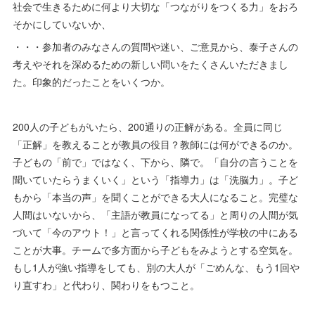
社会で生きるために何より大切な「つながりをつくる力」をおろ
そかにしていないか、
・・・参加者のみなさんの質問や迷い、ご意見から、泰子さんの
考えやそれを深めるための新しい問いをたくさんいただきまし
た。印象的だったことをいくつか。
200人の子どもがいたら、200通りの正解がある。全員に同じ
「正解」を教えることが教員の役目？教師には何ができるのか。
子どもの「前で」ではなく、下から、隣で。「自分の言うことを
聞いていたらうまくいく」という「指導力」は「洗脳力」。子ど
もから「本当の声」を聞くことができる大人になること。完璧な
人間はいないから、「主語が教員になってる」と周りの人間が気
づいて「今のアウト！」と言ってくれる関係性が学校の中にある
ことが大事。チームで多方面から子どもをみようとする空気を。
もし1人が強い指導をしても、別の大人が「ごめんな、もう1回や
り直すわ」と代わり、関わりをもつこと。