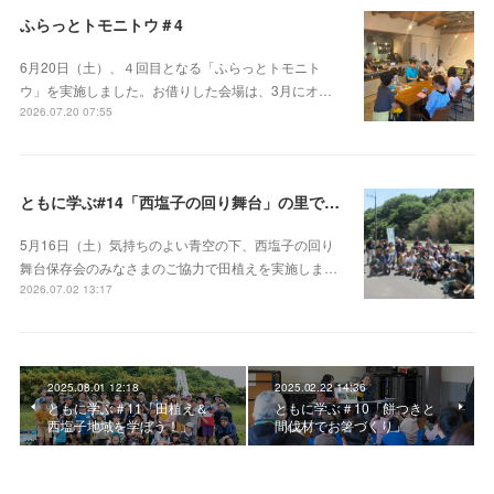
ふらっとトモニトウ＃4
6月20日（土）、４回目となる「ふらっとトモニト
ウ」を実施しました。お借りした会場は、3月にオ…
2026.07.20 07:55
ともに学ぶ#14「西塩子の回り舞台」の里で田植えと地域の文化を楽しむ
5月16日（土）気持ちのよい青空の下、西塩子の回り
舞台保存会のみなさまのご協力で田植えを実施しま…
2026.07.02 13:17
2025.08.01 12:18
2025.02.22 14:36
ともに学ぶ＃11「田植え＆
ともに学ぶ＃10「餅つきと
西塩子地域を学ぼう！」
間伐材でお箸づくり」