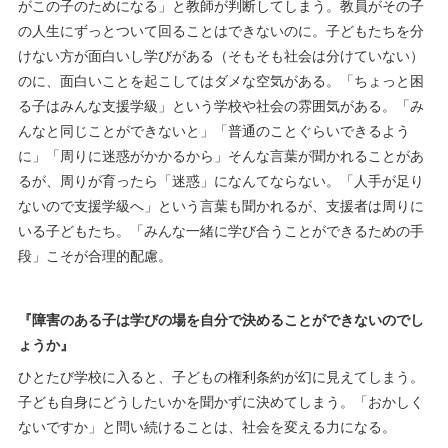
がこの子のためになる」と教師が判断してしまう。教員がその子
の人生にずっとついて回ることはできないのに。子どもたちを分
けない方が面白いし学びがある（そもそも社会は分けていない）
のに、面白いことを起こしてはダメな空気がある。「ちょっと困
る子はみんな支援学級」という学校や社会の雰囲気がある。「み
んなと同じことができないと」「普通のことぐらいできるよう
に」「周りに迷惑がかかるから」そんな言葉が聞かれることがあ
るが、周りが育ったら「迷惑」になんてならない。「人手が足り
ないので支援学級へ」という言葉も聞かれるが、支援者は周りに
いる子どもたち。「みんな一緒に学び合うことができるための手
段」こそが合理的配慮。
『障害のある子は学びの場を自分で決めることができないのでし
ょうか』
ひとたび学校に入ると、子どもの権利条約が幻に見えてしまう。
子ども自身にどうしたいかを聞かずに決めてしまう。「おかしく
ないですか」と問い続けることは、社会を変える力になる。