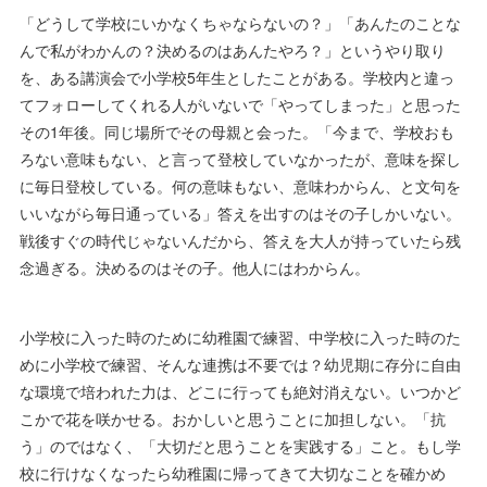
「どうして学校にいかなくちゃならないの？」「あんたのことな
んで私がわかんの？決めるのはあんたやろ？」というやり取り
を、ある講演会で小学校5年生としたことがある。学校内と違っ
てフォローしてくれる人がいないで「やってしまった」と思った
その1年後。同じ場所でその母親と会った。「今まで、学校おも
ろない意味もない、と言って登校していなかったが、意味を探し
に毎日登校している。何の意味もない、意味わからん、と文句を
いいながら毎日通っている」答えを出すのはその子しかいない。
戦後すぐの時代じゃないんだから、答えを大人が持っていたら残
念過ぎる。決めるのはその子。他人にはわからん。
小学校に入った時のために幼稚園で練習、中学校に入った時のた
めに小学校で練習、そんな連携は不要では？幼児期に存分に自由
な環境で培われた力は、どこに行っても絶対消えない。いつかど
こかで花を咲かせる。おかしいと思うことに加担しない。「抗
う」のではなく、「大切だと思うことを実践する」こと。もし学
校に行けなくなったら幼稚園に帰ってきて大切なことを確かめ