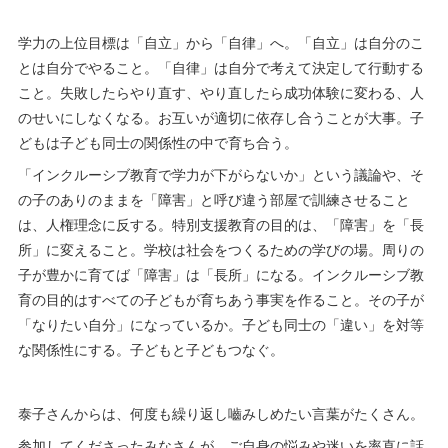
学力の上位目標は「自立」から「自律」へ。「自立」は自分のこ
とは自分でやること。「自律」は自分で考えて決定して行動する
こと。失敗したらやり直す、やり直したら成功体験に変わる、人
のせいにしなくなる。お互いが適切に依存し合うことが大事。子
どもは子ども同士の関係性の中で育ち合う。
「インクルーシブ教育で学力が下がらないか」という議論や、そ
の子のありのままを「障害」と呼び違う部屋で訓練させること
は、人権理念に反する。特別支援教育の目的は、「障害」を「長
所」に変えること。学校は社会をつくるための学びの場。周りの
子が豊かに育てば「障害」は「長所」になる。インクルーシブ教
育の目的はすべての子どもが育ちあう事実を作ること。その子が
「なりたい自分」になっているか。子ども同士の「違い」を対等
な関係性にする。子どもと子どもつなぐ。
泰子さんからは、何度も繰り返し嚙みしめたい言葉がたくさん。
参加してくださったみなさんが、ご自身の悩みや迷いを率直に話