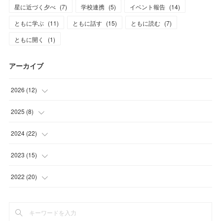
星に近づく夕べ
(
7
)
学校連携
(
5
)
イベント報告
(
14
)
ともに学ぶ
(
11
)
ともに話す
(
15
)
ともに読む
(
7
)
ともに開く
(
1
)
アーカイブ
2026
(
12
)
(
2
)
2025
(
8
)
(
3
)
(
1
)
2024
(
22
)
(
1
)
(
1
)
(
2
)
2023
(
15
)
(
6
)
(
2
)
(
3
)
(
1
)
2022
(
20
)
(
3
)
(
2
)
(
1
)
(
2
)
(
1
)
(
2
)
(
2
)
(
1
)