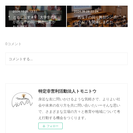
2024.10.26 13:51
2024.09.28 22:24
ともに話す＃9「大学生の私
「西塩子の回り舞台シンポ
が西塩子の回り舞台に惹か
ジウム」を開催しました
れたわけ」
0
コメント
特定非営利活動法人トモニトウ
身近な友に問いかけるような気軽さで、よりよい社
会や未来の在り方を共に問い合いたいーそんな思い
で、さまざまな立場の方々と教育や地域について考
え行動する機会をつくります。
フォロー