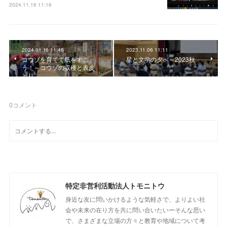
2024.11.16 11:16
2024.01.16 11:46
2023.11.06 11:11
コウゾを育てて紙をすこ
星と文学の夕べ～2023秋
う！～コウゾの収穫と表皮
とり
0
コメント
特定非営利活動法人トモニトウ
身近な友に問いかけるような気軽さで、よりよい社
会や未来の在り方を共に問い合いたいーそんな思い
で、さまざまな立場の方々と教育や地域について考