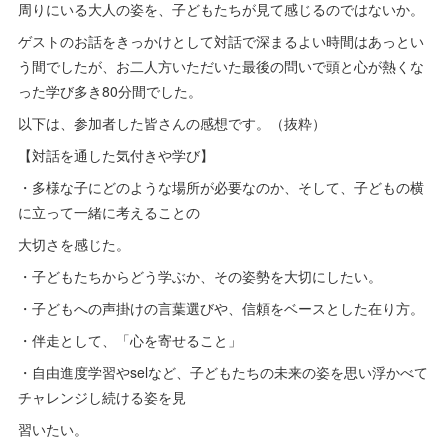
周りにいる大人の姿を、子どもたちが見て感じるのではないか。
ゲストのお話をきっかけとして対話で深まるよい時間はあっとい
う間でしたが、お二人方いただいた最後の問いで頭と心が熱くな
った学び多き80分間でした。
以下は、参加者した皆さんの感想です。（抜粋）
【対話を通した気付きや学び】
・多様な子にどのような場所が必要なのか、そして、子どもの横
に立って一緒に考えることの
大切さを感じた。
・子どもたちからどう学ぶか、その姿勢を大切にしたい。
・子どもへの声掛けの言葉選びや、信頼をベースとした在り方。
・伴走として、「心を寄せること」
・自由進度学習やselなど、子どもたちの未来の姿を思い浮かべて
チャレンジし続ける姿を見
習いたい。