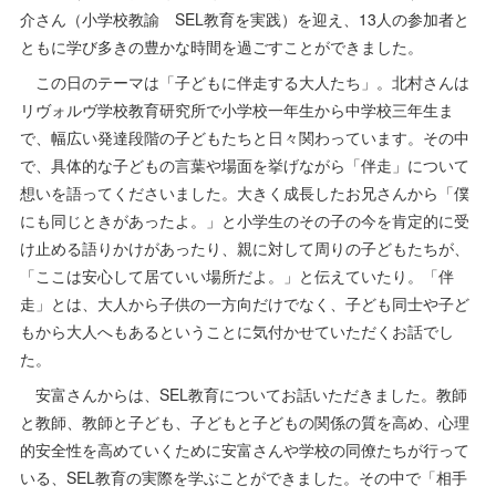
介さん（小学校教諭 SEL教育を実践）を迎え、13人の参加者と
ともに学び多きの豊かな時間を過ごすことができました。
この日のテーマは「子どもに伴走する大人たち」。北村さんは
リヴォルヴ学校教育研究所で小学校一年生から中学校三年生ま
で、幅広い発達段階の子どもたちと日々関わっています。その中
で、具体的な子どもの言葉や場面を挙げながら「伴走」について
想いを語ってくださいました。大きく成長したお兄さんから「僕
にも同じときがあったよ。」と小学生のその子の今を肯定的に受
け止める語りかけがあったり、親に対して周りの子どもたちが、
「ここは安心して居ていい場所だよ。」と伝えていたり。「伴
走」とは、大人から子供の一方向だけでなく、子ども同士や子ど
もから大人へもあるということに気付かせていただくお話でし
た。
安富さんからは、SEL教育についてお話いただきました。教師
と教師、教師と子ども、子どもと子どもの関係の質を高め、心理
的安全性を高めていくために安富さんや学校の同僚たちが行って
いる、SEL教育の実際を学ぶことができました。その中で「相手