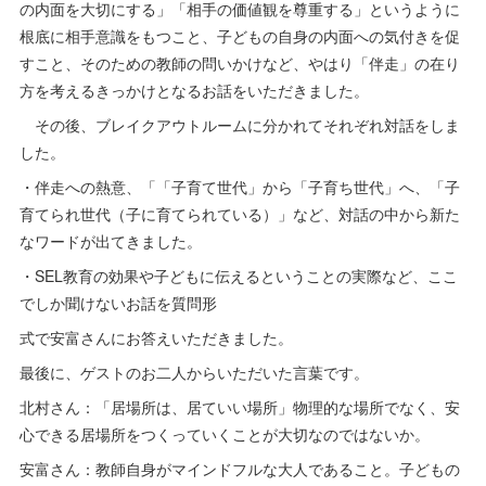
の内面を大切にする」「相手の価値観を尊重する」というように
根底に相手意識をもつこと、子どもの自身の内面への気付きを促
すこと、そのための教師の問いかけなど、やはり「伴走」の在り
方を考えるきっかけとなるお話をいただきました。
その後、ブレイクアウトルームに分かれてそれぞれ対話をしま
した。
・伴走への熱意、「「子育て世代」から「子育ち世代」へ、「子
育てられ世代（子に育てられている）」など、対話の中から新た
なワードが出てきました。
・SEL教育の効果や子どもに伝えるということの実際など、ここ
でしか聞けないお話を質問形
式で安富さんにお答えいただきました。
最後に、ゲストのお二人からいただいた言葉です。
北村さん：「居場所は、居ていい場所」物理的な場所でなく、安
心できる居場所をつくっていくことが大切なのではないか。
安富さん：教師自身がマインドフルな大人であること。子どもの