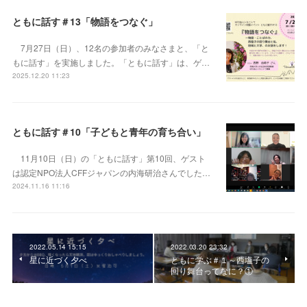
ともに話す＃13「物語をつなぐ」
7月27日（日）、12名の参加者のみなさまと、「と
もに話す」を実施しました。「ともに話す」は、ゲ…
2025.12.20 11:23
ともに話す＃10「子どもと青年の育ち合い」
11月10日（日）の「ともに話す」第10回、ゲスト
は認定NPO法人CFFジャパンの内海研治さんでした…
2024.11.16 11:16
2022.05.14 15:15
2022.03.20 23:32
星に近づく夕べ
ともに学ぶ＃１～西塩子の
回り舞台ってなに？①