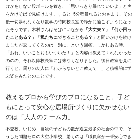
けがをしない段ボールを置き、「思いっきり暴れていいよ」と声
をかけそばで見続けます。すると15分程暴れるとおさまり、その
後一切暴れなくなり数学の時間校長室で静かに過ごすようになっ
たそうです。木村さんはそばにいながら
「大丈夫？」「何か困っ
たことある？」「私たちにできることある？」
と問いかけを続け
ましたが返ってくるのは「別に」という回答。しかしある時、
「おれ、いいことおもいついた！」と内容は教えてくれなかった
ののの、それ以降校長室には来なくなりました。後日教室を見に
行くと、周りの友人に「わからないとこ教えて！」と積極的に学
ぶ姿をみたとのことです。
教えるプロから学びのプロになること。子ど
もにとって安心な居場所づくりに欠かせない
のは「大人のチーム力」
不登校、いじめ、自殺の子どもの数が過去最多の社会の中で、そ
うした問題ゼロの大空小学校。驚くのは「職員室が一番安心でき