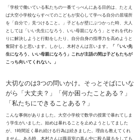
「学校で働いている私たちの一番てっぺんにある目的は、たとえ
ば大空小学校ならすべてのこどもが安心して学べる自分の居場所
を「自分で」見つけること。」子どもが壁にぶつかった時、大人
としては「いい先生になろう、いい母親になろう」とそれを代わ
りに解決しようと行動をしたり、自分自身の指導力を高めようと
奮闘すると思います。しかし、木村さんは言います。
「
「いい先
生になろう、いい母親になろう」
これが主語の
間は子どもたちが
こっち向いてくれない。」
大切なのは3つの問いかけ。そっとそばにいな
がら「大丈夫？」「何か困ったことある？」
「私たちにできることある？」
こんな事例がありました。大空小学校で数学の授業で暴れてしま
う学生がいました。始めは暴れることを止めようとしてました
が、1時間近く暴れ続ける行為は続きました。理由も教えてくれ
ません。ある時、木村さんは職員室の真ん中に殴る蹴るをしても