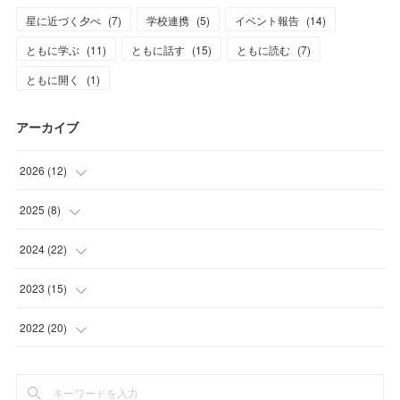
星に近づく夕べ
(
7
)
学校連携
(
5
)
イベント報告
(
14
)
ともに学ぶ
(
11
)
ともに話す
(
15
)
ともに読む
(
7
)
ともに開く
(
1
)
アーカイブ
2026
(
12
)
(
2
)
2025
(
8
)
(
3
)
(
1
)
2024
(
22
)
(
1
)
(
1
)
(
2
)
2023
(
15
)
(
6
)
(
2
)
(
3
)
(
1
)
2022
(
20
)
(
3
)
(
2
)
(
1
)
(
2
)
(
1
)
(
2
)