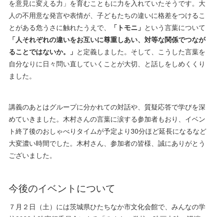
を意見に変える力」を育むこともに力を入れていたそうです。大
人の不用意な発言や表情が、子どもたちの違いに格差をつけるこ
とがある危うさに触れたうえで、
「トモニ」
という言葉について
「人それぞれの違いをお互いに尊重しあい、対等な関係でつなが
ることではないか。」
と定義しました。そして、こうした言葉を
自分なりに日々問い直していくことが大切、と話しをしめくくり
ました。
講義のあとはグループに分かれての対話や、質疑応答で学びを深
めていきました。木村さんの言葉に涙する参加者もおり、イベン
ト終了後のおしゃべりタイムが予定より30分ほど延長になるなど
大変濃い時間でした。木村さん、参加者の皆様、誠にありがとう
ございました。
今後のイベントについて
７月２日（土）には茨城県ひたちなか市文化会館で、みんなの学