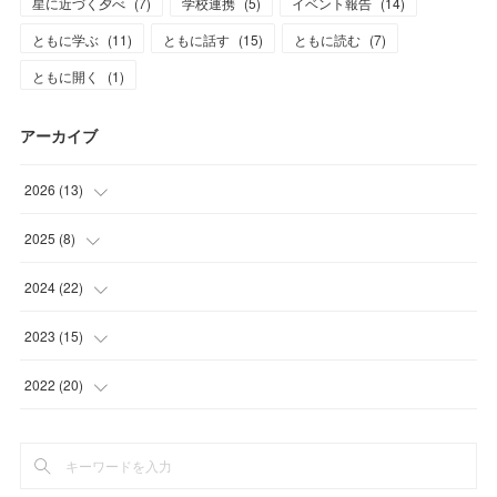
星に近づく夕べ
(
7
)
学校連携
(
5
)
イベント報告
(
14
)
ともに学ぶ
(
11
)
ともに話す
(
15
)
ともに読む
(
7
)
ともに開く
(
1
)
アーカイブ
2026
(
13
)
(
1
)
2025
(
8
)
(
2
)
(
1
)
2024
(
22
)
(
3
)
(
1
)
(
2
)
2023
(
15
)
(
1
)
(
2
)
(
3
)
(
1
)
2022
(
20
)
(
6
)
(
3
)
(
2
)
(
1
)
(
2
)
(
1
)
(
2
)
(
2
)
(
1
)