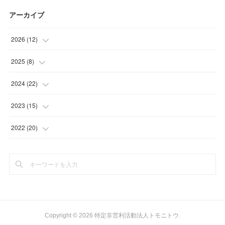
アーカイブ
2026
(
12
)
(
2
)
2025
(
8
)
(
3
)
(
1
)
2024
(
22
)
(
1
)
(
1
)
(
2
)
2023
(
15
)
(
6
)
(
2
)
(
3
)
(
1
)
2022
(
20
)
(
3
)
(
2
)
(
1
)
(
2
)
(
1
)
(
2
)
(
2
)
(
1
)
(
1
)
(
2
)
(
2
)
(
1
)
(
1
)
(
3
)
Copyright ©
2026
特定非営利活動法人トモニトウ
.