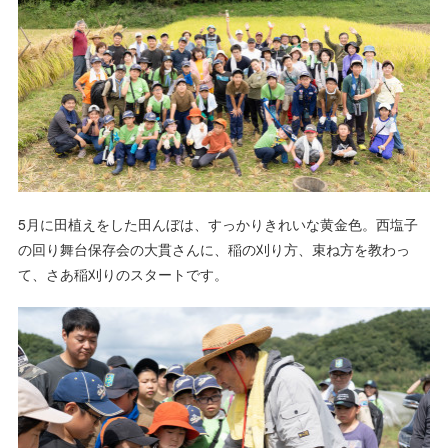
5月に田植えをした田んぼは、すっかりきれいな黄金色。西塩子
の回り舞台保存会の大貫さんに、稲の刈り方、束ね方を教わっ
て、さあ稲刈りのスタートです。