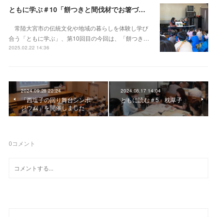
ともに学ぶ＃10「餅つきと間伐材でお箸づくり」
常陸大宮市の伝統文化や地域の暮らしを体験し学び
合う「ともに学ぶ」、第10回目の今回は、「餅つき…
2025.02.22 14:36
2024.09.28 22:24
2024.08.17 14:04
「西塩子の回り舞台シンポ
ともに読む＃5 枕草子
ジウム」を開催しました
0
コメント