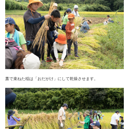
藁で束ねた稲は「おだがけ」にして乾燥させます。