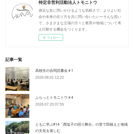
特定非営利活動法人トモニトウ
身近な友に問いかけるような気軽さで、よりよい社
会や未来の在り方を共に問い合いたいーそんな思い
で、さまざまな立場の方々と教育や地域について考
え行動する機会をつくります。
フォロー
記事一覧
高校生の合同読書会＃1
2026.08.01 12:22
ふらっとトモニトウ＃4
2026.07.20 07:55
ともに学ぶ#14「西塩子の回り舞台」の里で田植えと地域
の文化を楽しむ