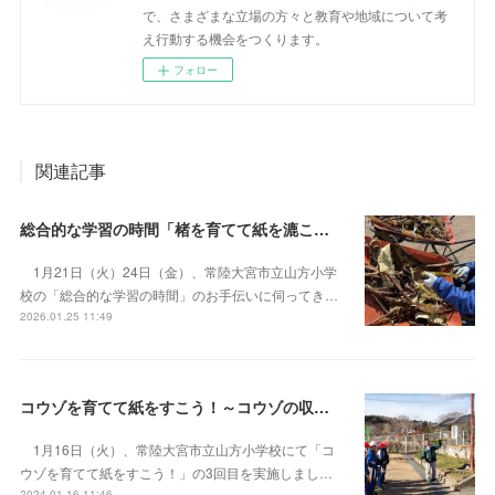
で、さまざまな立場の方々と教育や地域について考
え行動する機会をつくります。
フォロー
関連記事
総合的な学習の時間「楮を育てて紙を漉こう」
1月21日（火）24日（金）、常陸大宮市立山方小学
校の「総合的な学習の時間」のお手伝いに伺ってき…
2026.01.25 11:49
コウゾを育てて紙をすこう！～コウゾの収穫と表皮とり
1月16日（火）、常陸大宮市立山方小学校にて「コ
ウゾを育てて紙をすこう！」の3回目を実施しまし…
2024.01.16 11:46