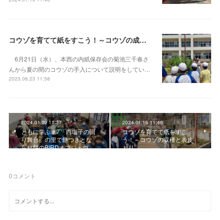
コウゾを育てて紙をすこう！～コウゾの成長とお手入れ
6月21日（水）、本西の内紙保存会の菊池三千春さ
んから夏の間のコウゾの手入について説明をしてい…
2023.06.23 11:58
2024.01.29 11:37
2024.01.16 11:46
ともに学ぶ＃7「西塩子の回
コウゾを育てて紙をすこ
り舞台」の里で餅つきとな
う！～コウゾの収穫と表皮
らせ餅のBIRDオブジェづ…
とり
0
コメント