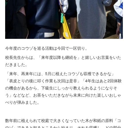
今年度のコウゾを巡る活動は今回で一区切り。
校長先生からは、「来年度以降も継続を」と嬉しいお言葉をいた
だきました。
「来年、再来年には、5月に植えたコウゾも収穫できるかな」
「表皮とりの後に叩く作業も次回は是非」「4年生はあと2回体験
の機会があるから、下級生にしっかり教えられるようになりそ
う」などなど、お茶をいただきながら未来に向けた楽しいおしゃ
べりが弾みました。
数年前に植えられて校庭で大きくなっていた木が和紙の原料「コ
ウゾ」であると知るところから始まり、それを収穫し、どの部分