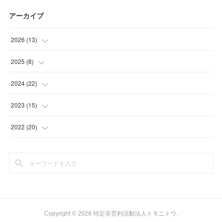
アーカイブ
2026
(
13
)
(
1
)
2025
(
8
)
(
2
)
(
1
)
2024
(
22
)
(
3
)
(
1
)
(
2
)
2023
(
15
)
(
1
)
(
2
)
(
3
)
(
1
)
2022
(
20
)
(
6
)
(
3
)
(
2
)
(
1
)
(
2
)
(
1
)
(
2
)
(
2
)
(
1
)
(
1
)
(
2
)
(
2
)
(
1
)
(
1
)
(
3
)
Copyright ©
2026
特定非営利活動法人トモニトウ
.