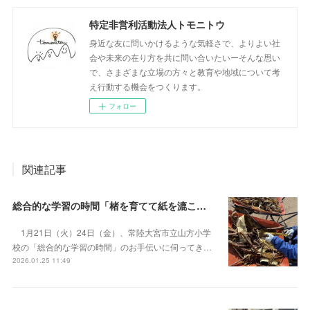
特定非営利活動法人トモニトウ
身近な友に問いかけるような気軽さで、よりよい社
会や未来の在り方を共に問い合いたいーそんな思い
で、さまざまな立場の方々と教育や地域について考
え行動する機会をつくります。
フォロー
関連記事
総合的な学習の時間「楮を育てて紙を漉こう」
1月21日（火）24日（金）、常陸大宮市立山方小学
校の「総合的な学習の時間」のお手伝いに伺ってき…
2026.01.25 11:49