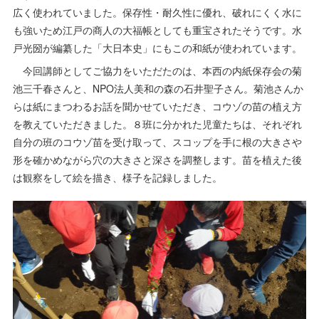
広く使われていました。保存性・耐久性に優れ、破れにくく水に
も強いため江戸の商人の大福帳としても重宝されたそうです。水
戸光圀が編纂した「大日本史」にもこの和紙が使われています。
今回講師としてご協力をいただたのは、本西の内紙保存会の菊
池三千春さんと、NPO法人美和の森の石井聖子さん。菊池さんか
らは紙にまつわるお話を聞かせていただき、コウゾの苗の植え方
を教えていただきました。８班に分かれた児童たちは、それぞれ
自分の班のコウゾ苗を受け取って、スコップを手に根の大きさや
形を確かめながら穴の大きさと深さを調整します。苗を植えた後
は観察をして絵を描き、様子を記録しました。