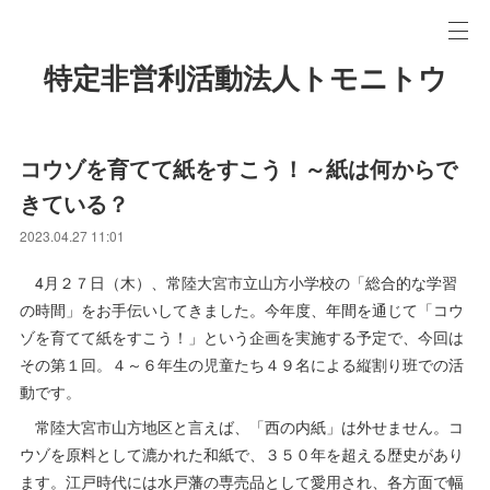
特定非営利活動法人トモニトウ
コウゾを育てて紙をすこう！～紙は何からで
きている？
2023.04.27 11:01
4月２７日（木）、常陸大宮市立山方小学校の「総合的な学習
の時間」をお手伝いしてきました。今年度、年間を通じて「コウ
ゾを育てて紙をすこう！」という企画を実施する予定で、今回は
その第１回。４～６年生の児童たち４９名による縦割り班での活
動です。
常陸大宮市山方地区と言えば、「西の内紙」は外せません。コ
ウゾを原料として漉かれた和紙で、３５０年を超える歴史があり
ます。江戸時代には水戸藩の専売品として愛用され、各方面で幅