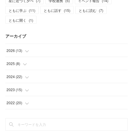
星に近づく夕べ
(
7
)
学校連携
(
5
)
イベント報告
(
14
)
ともに学ぶ
(
11
)
ともに話す
(
15
)
ともに読む
(
7
)
ともに開く
(
1
)
アーカイブ
2026
(
13
)
(
1
)
2025
(
8
)
(
2
)
(
1
)
2024
(
22
)
(
3
)
(
1
)
(
2
)
2023
(
15
)
(
1
)
(
2
)
(
3
)
(
1
)
2022
(
20
)
(
6
)
(
3
)
(
2
)
(
1
)
(
2
)
(
1
)
(
2
)
(
2
)
(
1
)