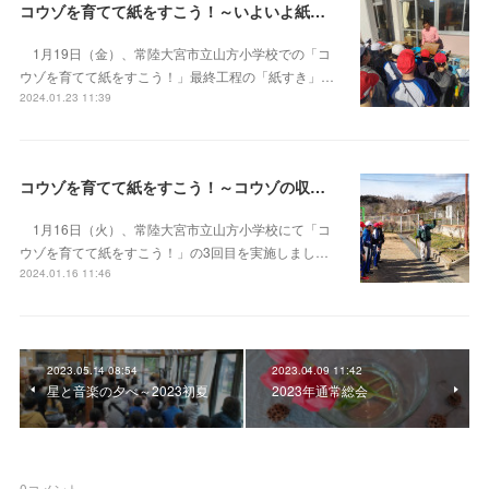
コウゾを育てて紙をすこう！～いよいよ紙すき！
1月19日（金）、常陸大宮市立山方小学校での「コ
ウゾを育てて紙をすこう！」最終工程の「紙すき」…
2024.01.23 11:39
コウゾを育てて紙をすこう！～コウゾの収穫と表皮とり
1月16日（火）、常陸大宮市立山方小学校にて「コ
ウゾを育てて紙をすこう！」の3回目を実施しまし…
2024.01.16 11:46
2023.05.14 08:54
2023.04.09 11:42
星と音楽の夕べ～2023初夏
2023年通常総会
0
コメント