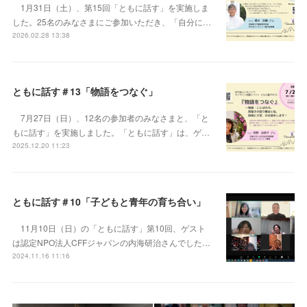
1月31日（土）、第15回「ともに話す」を実施しま
した。25名のみなさまにご参加いただき、「自分に…
2026.02.28 13:38
ともに話す＃13「物語をつなぐ」
7月27日（日）、12名の参加者のみなさまと、「と
もに話す」を実施しました。「ともに話す」は、ゲ…
2025.12.20 11:23
ともに話す＃10「子どもと青年の育ち合い」
11月10日（日）の「ともに話す」第10回、ゲスト
は認定NPO法人CFFジャパンの内海研治さんでした…
2024.11.16 11:16