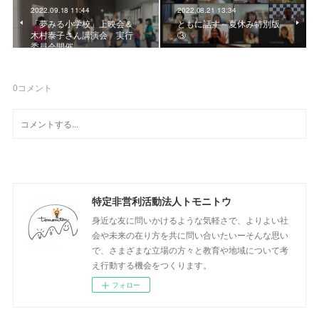
2022.09.18 11:44
2022.08.21 13:34
「夢みる小学校」上映会＆
ともに話す～夏休み特別版
木村泰子さん講演会 実行
③
委員会開催
0
コメント
特定非営利活動法人トモニトウ
身近な友に問いかけるような気軽さで、よりよい社
会や未来の在り方を共に問い合いたいーそんな思い
で、さまざまな立場の方々と教育や地域について考
え行動する機会をつくります。
フォロー