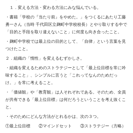
１．変える方法・変わる方法にみな悩んでいる。
・書籍「学校の『当たり前』をやめた。」をつくるにあたり工藤
勇一さん（当時 千代田区立麹町中学校校長）とやり取りする中で
「目的と手段を取り違えないこと」に何度も向き合ったこと。
・麹町中学校では最上位の目的として、「自律」という言葉を見
つけたこと。
２．組織の「惰性」を変えるむずかしさ。
・組織を変えるためのストラテジーとして「最上位目標を常に吟
味すること」、シンプルに言うと「これってなんのためだっ
け。」を常に考えること。
・「価値観」や「教育観」は人それぞれである。そのため、全員
が共有できる「最上位目標」は何だろうということを考え抜くこ
と。
・そのためにどんな方法がとれるかは、次の３つ。
①最上位目標 ②マインドセット ③ストラテジー（方略）