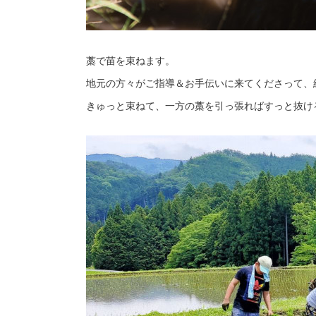
藁で苗を束ねます。
地元の方々がご指導＆お手伝いに来てくださって、
きゅっと束ねて、一方の藁を引っ張ればすっと抜け