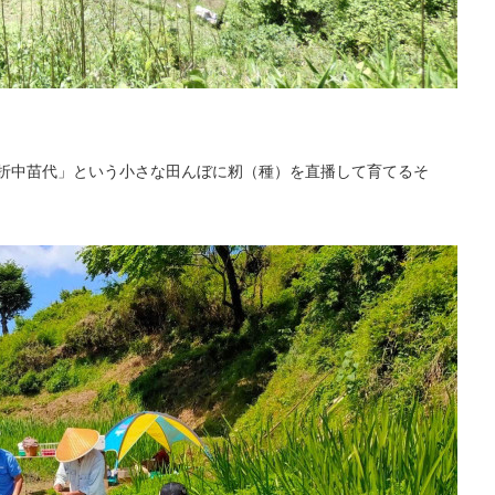
折中苗代」という小さな田んぼに籾（種）を直播して育てるそ