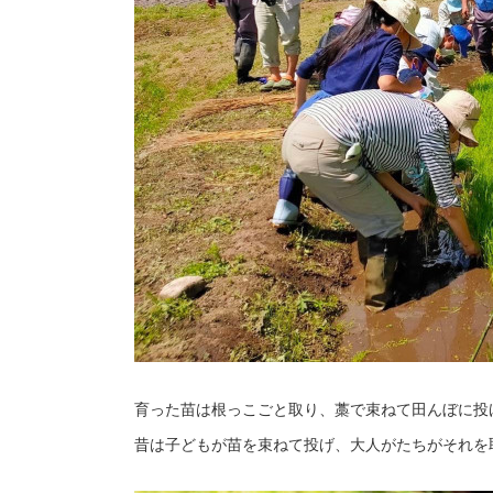
育った苗は根っこごと取り、藁で束ねて田んぼに投
昔は子どもが苗を束ねて投げ、大人がたちがそれを