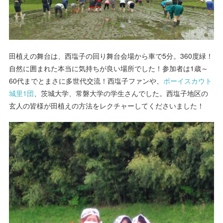
田植えの舞台は、西塩子の回り舞台会場から車で5分。360度緑！
自然に囲まれた本当に気持ちが良い場所でした！参加者は1歳～
60代までとまさに多世代交流！西塩子ファンや、
ボーイスカウト
城里1団
、茨城大学、常磐大学の学生さんでした。西塩子地区の
玄人の皆様が田植えの方法をレクチャーしてくださいました！