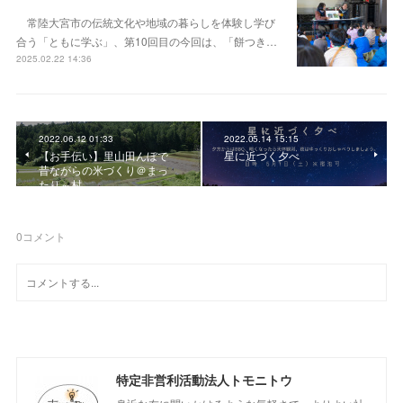
常陸大宮市の伝統文化や地域の暮らしを体験し学び
合う「ともに学ぶ」、第10回目の今回は、「餅つき…
2025.02.22 14:36
2022.06.12 01:33
2022.05.14 15:15
【お手伝い】里山田んぼで
星に近づく夕べ
昔ながらの米づくり＠まっ
たり～村
0
コメント
特定非営利活動法人トモニトウ