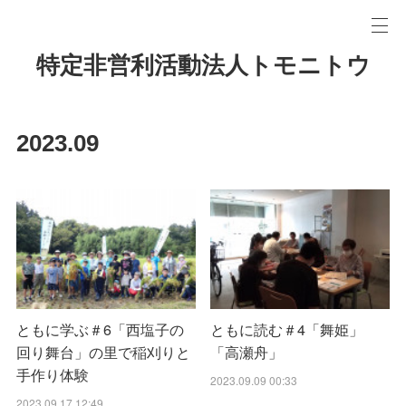
特定非営利活動法人トモニトウ
2023
.
09
ともに学ぶ＃6「西塩子の
ともに読む＃4「舞姫」
回り舞台」の里で稲刈りと
「高瀬舟」
手作り体験
2023.09.09 00:33
2023.09.17 12:49