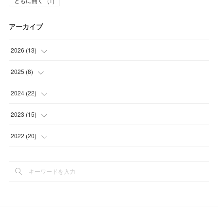
ともに開く
(
1
)
アーカイブ
2026
(
13
)
(
1
)
2025
(
8
)
(
2
)
(
1
)
2024
(
22
)
(
3
)
(
1
)
(
2
)
2023
(
15
)
(
1
)
(
2
)
(
3
)
(
1
)
2022
(
20
)
(
6
)
(
3
)
(
2
)
(
1
)
(
2
)
(
1
)
(
2
)
(
2
)
(
1
)
(
1
)
(
2
)
(
2
)
(
1
)
(
1
)
(
3
)