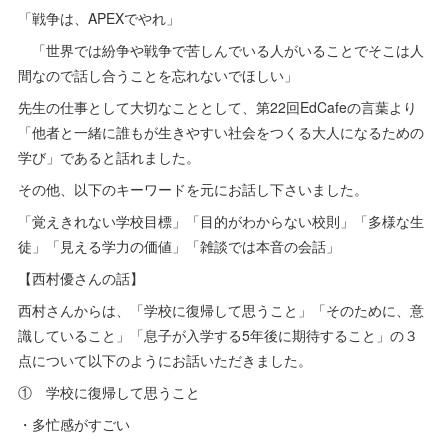
「戦争は、APEXでやれ」
「世界では紛争や戦争で苦しんでいる人がいることでそこは人
間なので話し合うことを忘れないでほしい」
先生の仕事として大切なこととして、第22回EdCafeの言葉より
「他者と一緒に誰もが生きやすい社会をつくる大人になるための
学び」であると話れました。
その他、以下のキーワードを元にお話し下さいました。
「覚えきれない学校目標」「目的がわからない校則」「多様な生
徒」「見える学力の価値」「雑談では本音の会話」
【西村優さんの話】
西村さんからは、「学校に復帰して思うこと」「そのために、意
識していること」「息子が入学する5年後に期待すること」の３
点について以下のようにお話いただきました。
① 学校に復帰して思うこと
・多忙感がすごい