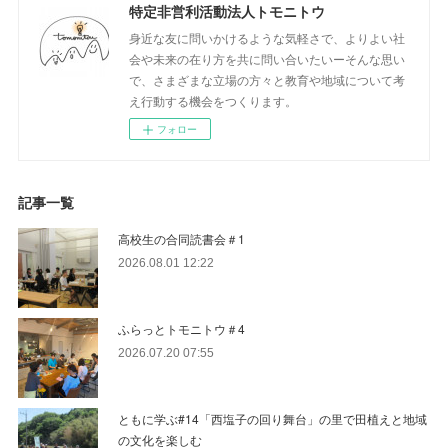
特定非営利活動法人トモニトウ
身近な友に問いかけるような気軽さで、よりよい社
会や未来の在り方を共に問い合いたいーそんな思い
で、さまざまな立場の方々と教育や地域について考
え行動する機会をつくります。
フォロー
記事一覧
高校生の合同読書会＃1
2026.08.01 12:22
ふらっとトモニトウ＃4
2026.07.20 07:55
ともに学ぶ#14「西塩子の回り舞台」の里で田植えと地域
の文化を楽しむ